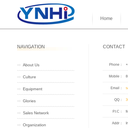
Home
NAVIGATION
CONTACT
About Us
Phone：
+
Mobile：
8
Culture
Email：
s
Equipment
QQ：
3
Glories
P.I.C：
M
Sales Network
Addr：
I
Organization