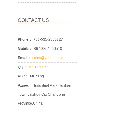
CONTACT US
Phone：
+86-535-2338227
Mobile：
86-18354500518
Email：
sales@yhbrake.com
QQ：
3091120058
P.I.C：
Mr. Yang
Адрес：
Industrial Park, Tushan
Town,Laizhou City,Shandong
Province,China